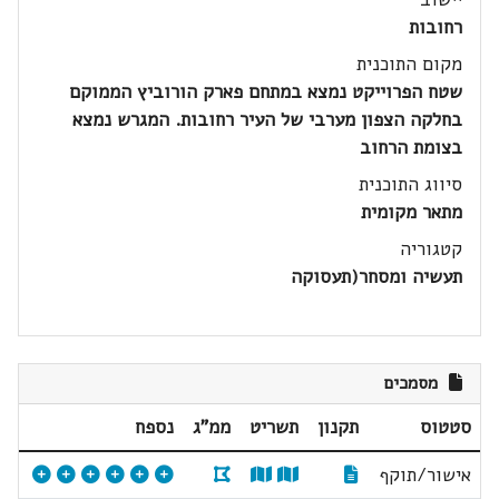
רחובות
מקום התוכנית
שטח הפרוייקט נמצא במתחם פארק הורוביץ הממוקם
בחלקה הצפון מערבי של העיר רחובות. המגרש נמצא
בצומת הרחוב
סיווג התוכנית
מתאר מקומית
קטגוריה
תעשיה ומסחר(תעסוקה
מסמכים
סטטוס
תקנון
תשריט
ממ"ג
נספח
אישור/תוקף