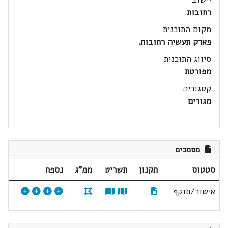
רחובות
מקום התוכנית
פארק תעשיה רחובות.
סיווג התוכנית
מפורטת
קטגוריה
מגורים
מסמכים
סטטוס
תקנון
תשריט
ממ"ג
נספח
אישור/תוקף