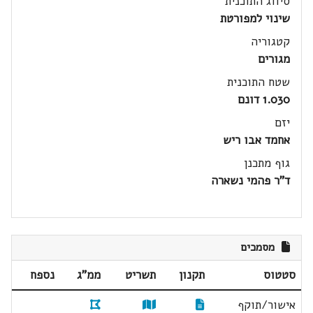
סיווג התוכנית
שינוי למפורטת
קטגוריה
מגורים
שטח התוכנית
1.030 דונם
יזם
אחמד אבו ריש
גוף מתכנן
ד"ר פהמי נשארה
מסמכים
סטטוס
תקנון
תשריט
ממ"ג
נספח
אישור/תוקף