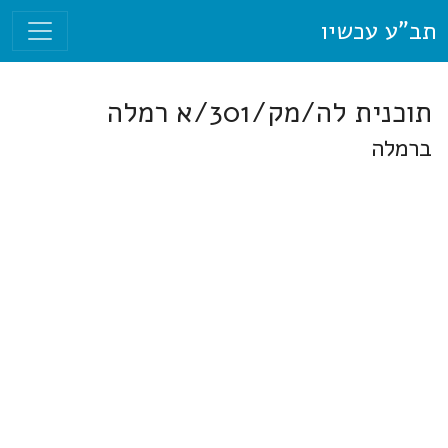
תב"ע עכשיו
תוכנית לה/מק/301/א רמלה
ברמלה