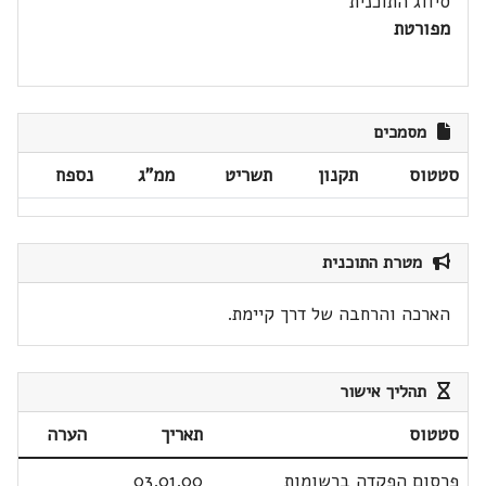
סיווג התוכנית
מפורטת
מסמכים
סטטוס
תקנון
תשריט
ממ"ג
נספח
מטרת התוכנית
הארכה והרחבה של דרך קיימת.
תהליך אישור
סטטוס
תאריך
הערה
פרסום הפקדה ברשומות
03.01.00