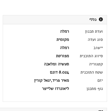
כללי
ועדת תכנון
רמלה
סוג ועדה
מקומית
יישוב
רמלה
סיווג התוכנית
מפורטת
קטגוריה
תעשיה ומלאכה
שטח התוכנית
8.024 דונם
יזם
מאיר פריד,יגאל קורין
גוף מתכנן
ליאונרדו שלייפר