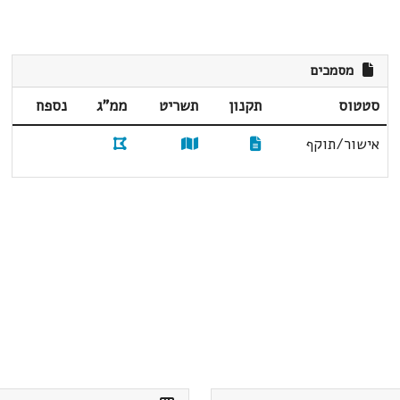
מסמכים
סטטוס
תקנון
תשריט
ממ"ג
נספח
אישור/תוקף