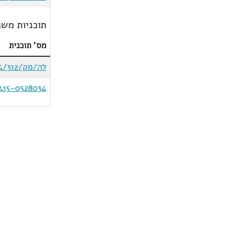
תוכניות משנ
מס' תוכנית
לה/מק/5/4/312/א
415-0528034