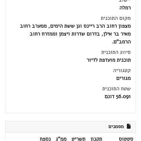
רמלה
מקום התוכנית
מצפון רחוב הרב ריינס וגן ששת הימים, ממערב רחוב
מאיר בר אילן, בדרום שדרות ויצמן וממזרח רחוב
הרמב"ם.
סיווג התוכנית
תוכנית מועדפת לדיור
קטגוריה
מגורים
שטח התוכנית
56.091 דונם
מסמכים
סטטוס
תקנון
תשריט
ממ"ג
נספח