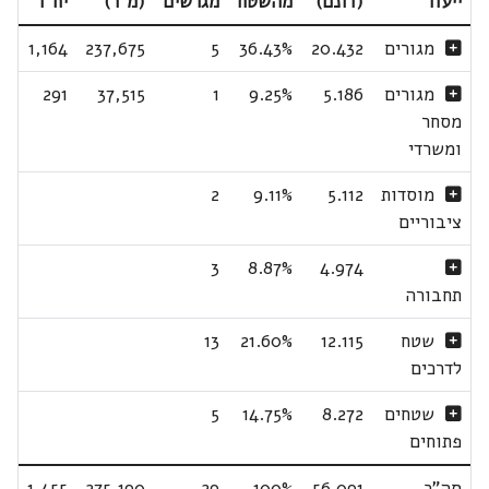
ייעוד
(דונם)
מהשטח
מגרשים
(מ"ר)
יח"ד
מגורים
20.432
36.43%
5
237,675
1,164
מגורים
5.186
9.25%
1
37,515
291
מסחר
ומשרדי
מוסדות
5.112
9.11%
2
ציבוריים
3
8.87%
4.974
תחבורה
שטח
12.115
21.60%
13
לדרכים
שטחים
8.272
14.75%
5
פתוחים
סה"כ
56.091
100%
29
275,190
1,455