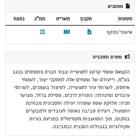
מסמכים
סטטוס
תקנון
תשריט
ממ"ג
נספח
אישור/תוקף
מטרת התוכנית
הקצאת שטחי קרקע לתעשייה עבור חברת פוספטים בנגב
בע"מ, וייעודם של שטחים אלה למתקני יצור, לשטחי
איחסון, לשרותי עזר לתעשייה, לטיפול בשפכים, לשרותי
עובדים ומינהלה: התווית דרכים, מסילת ברזל, מגרשי
חניה: חלוקת שטח שתהיה יעילה וחסכונית מבחינת
התפעול, ויצירת סביבה נאותה לעובדים ולמבקרים
במקום, תוך התחשבות מקסימלית במניעת בעיות
אקולוגיות בגבולות התכנית ובסביבה.