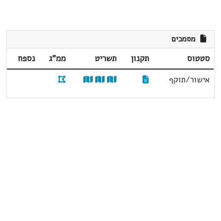
מסמכים
סטטוס
תקנון
תשריט
ממ"ג
נספח
אישור/תוקף