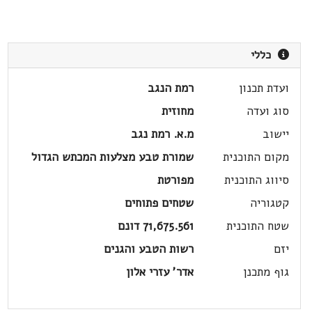
כללי
ועדת תכנון
רמת הנגב
סוג ועדה
מחוזית
יישוב
מ.א. רמת נגב
מקום התוכנית
שמורת טבע מצלעות המכתש הגדול
סיווג התוכנית
מפורטת
קטגוריה
שטחים פתוחים
שטח התוכנית
71,675.561 דונם
יזם
רשות הטבע והגנים
גוף מתכנן
אדר' עזרי אלון