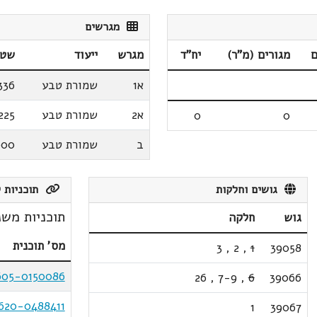
מגרשים
ם
מגורים (מ"ר)
יח"ד
מגרש
ייעוד
שטח
א1
שמורת טבע
336
א2
שמורת טבע
225
0
0
ב
שמורת טבע
000
גושים וחלקות
תוכניות ק
תוכניות משנ
גוש
חלקה
מס' תוכנית
3
,
2
,
1
39058
605-0150086
26
,
7-9
,
6
39066
620-0488411
1
39067