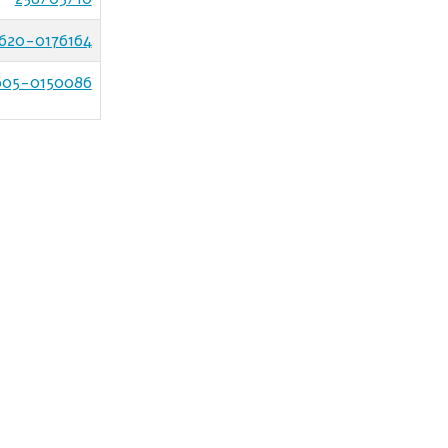
620-0176164
605-0150086