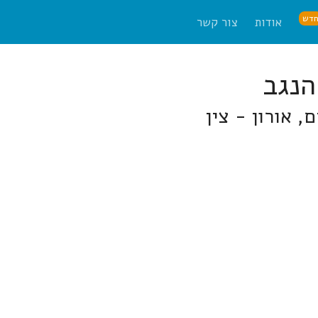
דש
אודות
צור קשר
, אורון - צין