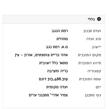
כללי
ועדת תכנון
רמת הנגב
סוג ועדה
מחוזית
יישוב
מ.א. רמת נגב
מקום התוכנית
אזור כריית פוספטים, אורון - צין
סיווג התוכנית
מתאר כלל ישובית
קטגוריה
כריה וחציבה
שטח התוכנית
313,488.319 דונם
יזם
ועדה מקומית
גוף מתכנן
צמיר אדרי' מתכנני ערים