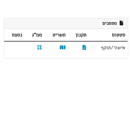
מסמכים
סטטוס
תקנון
תשריט
ממ"ג
נספח
אישור/תוקף