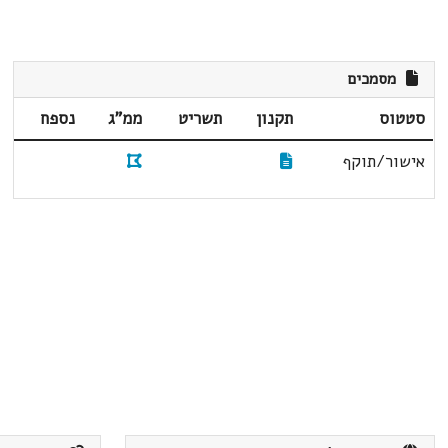
מסמכים
סטטוס
תקנון
תשריט
ממ"ג
נספח
אישור/תוקף