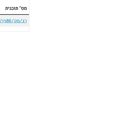
מס' תוכנית
רג/מק/1386/א