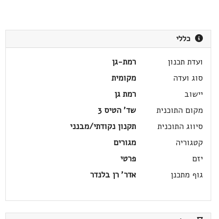
כללי
ועדת תכנון
רמת-גן
סוג ועדה
מקומית
יישוב
רמת גן
מקום התוכנית
שד' הטיס 3
סיווג התוכנית
תקנון נקודתי/מבנני
קטגוריה
מגורים
יזם
פרטי
גוף מתכנן
אדר' רן בלנדר