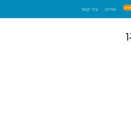
דש
אודות
צור קשר