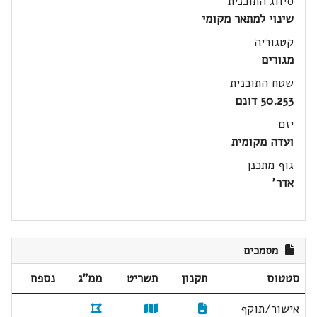
סיווג התוכנית
שינוי למתאר מקומי
קטגוריה
מגורים
שטח התוכנית
50.253 דונם
יזם
ועדה מקומית
גוף מתכנן
אדר'
מסמכים
סטטוס
תקנון
תשריט
ממ"ג
נספח
אישור/תוקף