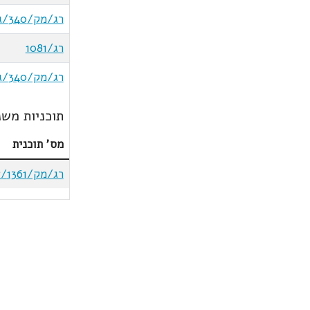
רג/מק/340/ג/6
רג/1081
רג/מק/340/ג/11
תוכניות משנ
מס' תוכנית
רג/מק/1361/א