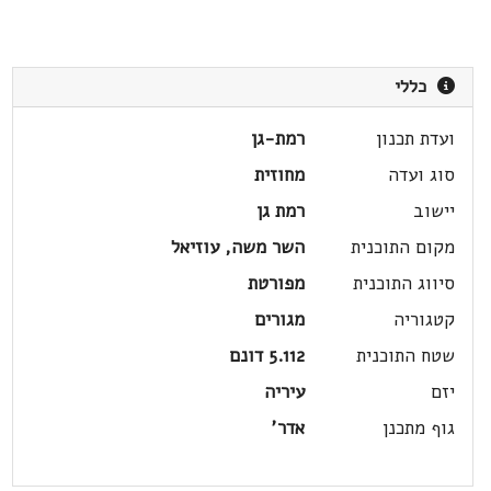
כללי
ועדת תכנון
רמת-גן
סוג ועדה
מחוזית
יישוב
רמת גן
מקום התוכנית
השר משה, עוזיאל
סיווג התוכנית
מפורטת
קטגוריה
מגורים
שטח התוכנית
5.112 דונם
יזם
עיריה
גוף מתכנן
אדר'