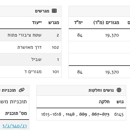
מגרשים
ם
מגורים (מ"ר)
יח"ד
מגרש
ייעוד
19,370
84
2
שטח ציבורי פתוח
102
דרך מאושרת
1
שביל
101
מגורים ד
84
19,370
גושים וחלקות
תוכניות ק
תוכניות משת
גוש
חלקה
מס' תוכנית
1615-1618
,
1148
,
889
,
867-873
6145
רג/340/ג/3