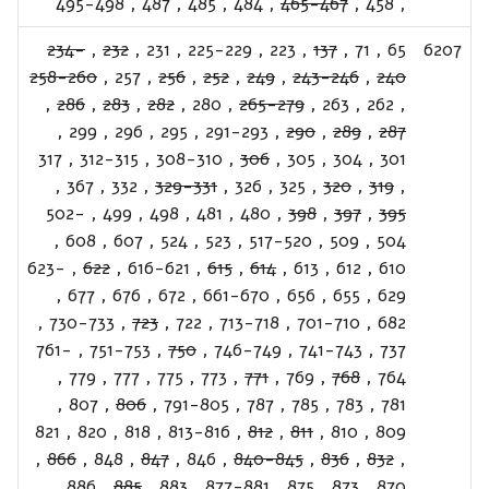
495-498
,
487
,
485
,
484
,
465-467
,
458
,
234-
,
232
,
231
,
225-229
,
223
,
137
,
71
,
65
6207
258-260
,
257
,
256
,
252
,
249
,
243-246
,
240
,
286
,
283
,
282
,
280
,
265-279
,
263
,
262
,
,
299
,
296
,
295
,
291-293
,
290
,
289
,
287
317
,
312-315
,
308-310
,
306
,
305
,
304
,
301
,
367
,
332
,
329-331
,
326
,
325
,
320
,
319
,
502-
,
499
,
498
,
481
,
480
,
398
,
397
,
395
,
608
,
607
,
524
,
523
,
517-520
,
509
,
504
623-
,
622
,
616-621
,
615
,
614
,
613
,
612
,
610
,
677
,
676
,
672
,
661-670
,
656
,
655
,
629
,
730-733
,
723
,
722
,
713-718
,
701-710
,
682
761-
,
751-753
,
750
,
746-749
,
741-743
,
737
,
779
,
777
,
775
,
773
,
771
,
769
,
768
,
764
,
807
,
806
,
791-805
,
787
,
785
,
783
,
781
821
,
820
,
818
,
813-816
,
812
,
811
,
810
,
809
,
866
,
848
,
847
,
846
,
840-845
,
836
,
832
,
,
886
,
885
,
883
,
877-881
,
875
,
873
,
870