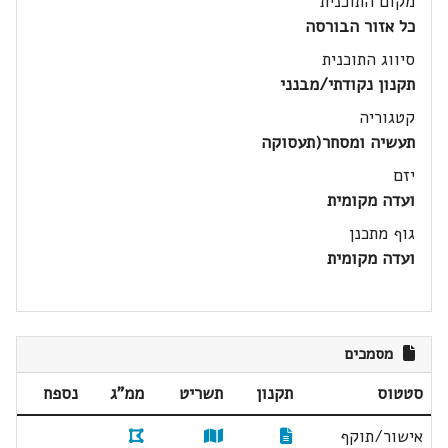
מקום התוכנית
כל אזור הבורסה
סיווג התוכנית
תקנון נקודתי/מבנני
קטגוריה
תעשיה ומסחר(תעסוקה
יזם
ועדה מקומית
גוף מתכנן
ועדה מקומית
מסמכים
סטטוס
תקנון
תשריט
ממ"ג
נספח
אישור/תוקף