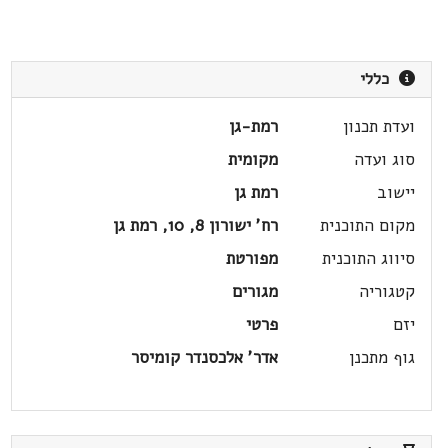
כללי
ועדת תכנון
רמת-גן
סוג ועדה
מקומית
יישוב
רמת גן
מקום התוכנית
רח' ישורון 8, 10, רמת גן
סיווג התוכנית
מפורטת
קטגוריה
מגורים
יזם
פרטי
גוף מתכנן
אדר' אלכסנדר קומיסר