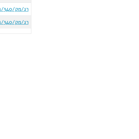
רג/מק/340/ג/21/ב
רג/מק/340/ג/30/א/1