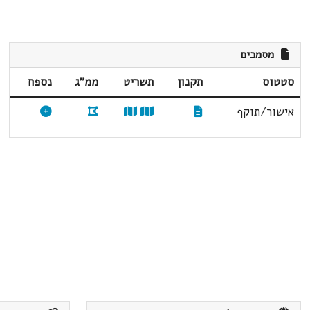
מסמכים
סטטוס
תקנון
תשריט
ממ"ג
נספח
אישור/תוקף