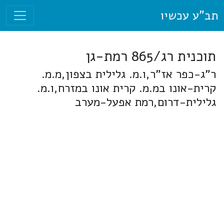
תב"ע עכשיו
תוכנית רג/865 רמת-גן
ר"ג-כפר אז"ר,ו.מ. גלילית בצפון,מ.מ.
קרית-אונו במ.מ. קרית אונו במזרח,ו.מ.
גלילית-דרום,רמת אפעל-מערב