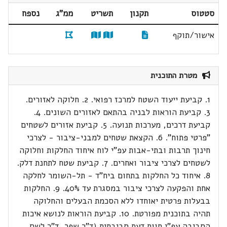
סטטוס
תקנון
תשריט
ממ"ג
נספח
אישור/תוקף
מטרת התוכנית
1. קביעת ייעוד השטח למרכז רפואי. 2. חלוקה לאזורים.
3. קביעת הוראות לבניה בהתאם לאזורים השונים. 4.
קביעת דרכים, מערכות תנועה. 5. קביעת אזורים לשטחים
"פרטי פתוח". 6. הקצאת שטחים למבני-ציבור - לצרכי
חינוך תרבות ובתי-אבות עפ"י לוח איחוד החלקות וחלוקה
לשטחים לצרכי ציבור ואחרים. 7. קביעת שטח לתחנת דלק.
8. איחוד כל החלקות בתחום ביח"ד - תל-השומר לחלקה
אחת והפקעה לצרכי ציבור במסגרת עד 40%. 9. החלקות
בבעלות פרטית יאוחדו ללא הסכמת הבעלים והחלוקה
תהיה בתוכנית מפורטת. 10. קביעת הוראות לנושא איכות
הסביבה עפ"י חוות דעת סביבתית (ד"ר שפר, ד"ר לשם