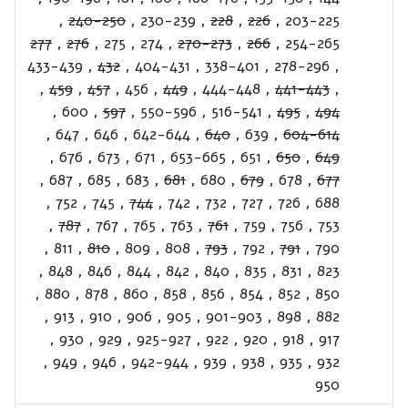
,
240-250
,
230-239
,
228
,
226
,
203-225
277
,
276
,
275
,
274
,
270-273
,
266
,
254-265
433-439
,
432
,
404-431
,
338-401
,
278-296
,
,
459
,
457
,
456
,
449
,
444-448
,
441-443
,
,
600
,
597
,
550-596
,
516-541
,
495
,
494
,
647
,
646
,
642-644
,
640
,
639
,
604-614
,
676
,
673
,
671
,
653-665
,
651
,
650
,
649
,
687
,
685
,
683
,
681
,
680
,
679
,
678
,
677
,
752
,
745
,
744
,
742
,
732
,
727
,
726
,
688
,
787
,
767
,
765
,
763
,
761
,
759
,
756
,
753
,
811
,
810
,
809
,
808
,
793
,
792
,
791
,
790
,
848
,
846
,
844
,
842
,
840
,
835
,
831
,
823
,
880
,
878
,
860
,
858
,
856
,
854
,
852
,
850
,
913
,
910
,
906
,
905
,
901-903
,
898
,
882
,
930
,
929
,
925-927
,
922
,
920
,
918
,
917
,
949
,
946
,
942-944
,
939
,
938
,
935
,
932
950