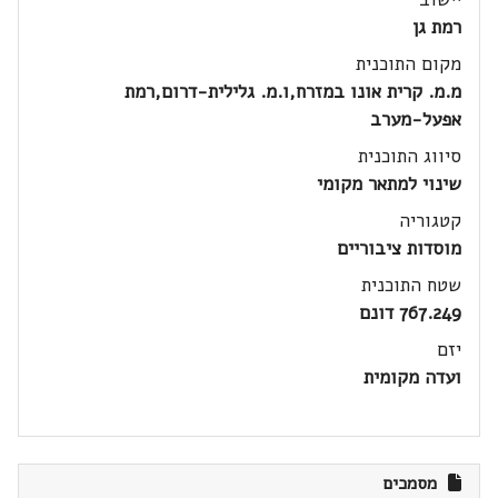
רמת גן
מקום התוכנית
מ.מ. קרית אונו במזרח,ו.מ. גלילית-דרום,רמת
אפעל-מערב
סיווג התוכנית
שינוי למתאר מקומי
קטגוריה
מוסדות ציבוריים
שטח התוכנית
767.249 דונם
יזם
ועדה מקומית
מסמכים