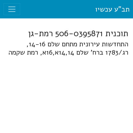
תב"ע עכשיו
תוכנית 506-0395871 רמת-גן
התחדשות עירונית מתחם שלם 14-16,
רג/1783 ברח' שלם 14,14א,16א, רמת שקמה