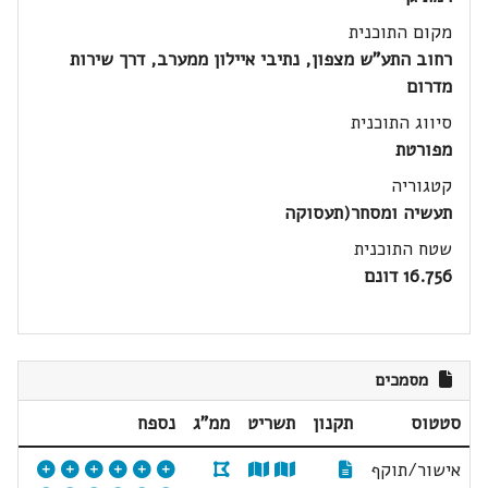
מקום התוכנית
רחוב התע"ש מצפון, נתיבי איילון ממערב, דרך שירות
מדרום
סיווג התוכנית
מפורטת
קטגוריה
תעשיה ומסחר(תעסוקה
שטח התוכנית
16.756 דונם
מסמכים
סטטוס
תקנון
תשריט
ממ"ג
נספח
אישור/תוקף