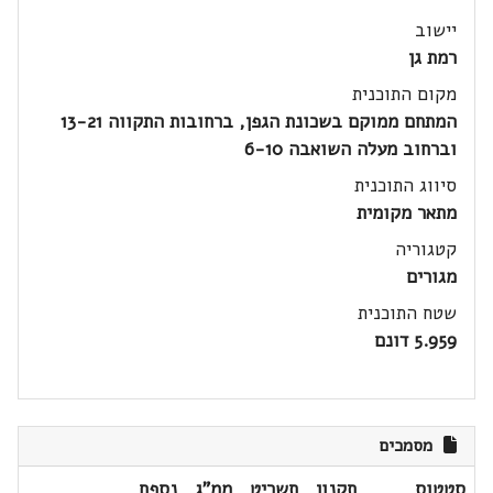
יישוב
רמת גן
מקום התוכנית
המתחם ממוקם בשכונת הגפן, ברחובות התקווה 13-21
וברחוב מעלה השואבה 6-10
סיווג התוכנית
מתאר מקומית
קטגוריה
מגורים
שטח התוכנית
5.959 דונם
מסמכים
סטטוס
תקנון
תשריט
ממ"ג
נספח