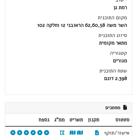
רמת גן
מקום התוכנית
השר משה 62,60,58 הראובני 12 וחלקה 102
סיווג התוכנית
מתאר מקומית
קטגוריה
מגורים
שטח התוכנית
2.398 דונם
מסמכים
סטטוס
תקנון
תשריט
ממ"ג
נספח
אישור/תוקף