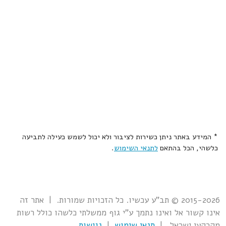
* המידע באתר ניתן כשירות לציבור ולא יכול לשמש כעילה לתביעה
כלשהי, הכל בהתאם
לתנאי השימוש
.
2015-2026 © תב"ע עכשיו. כל הזכויות שמורות. | אתר זה
אינו קשור אל ואינו נתמך ע"י גוף ממשלתי כלשהו כולל רשות
מקרקעי ישראל. |
תנאי שימוש
|
נגישות