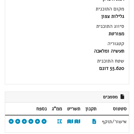
מקום התוכנית
גלילות צפון
סיווג התוכנית
מפורטת
קטגוריה
תעשיה ומלאכה
שטח התוכנית
55.620 דונם
מסמכים
סטטוס
תקנון
תשריט
ממ"ג
נספח
אישור/תוקף