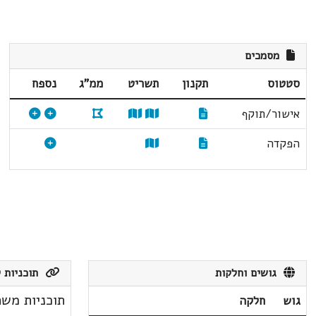
מסמכים
סטטוס
תקנון
תשריט
ממ"ג
נספח
אישור/תוקף
הפקדה
גושים וחלקות
תוכניות ק
תוכניות משת
גוש
חלקה