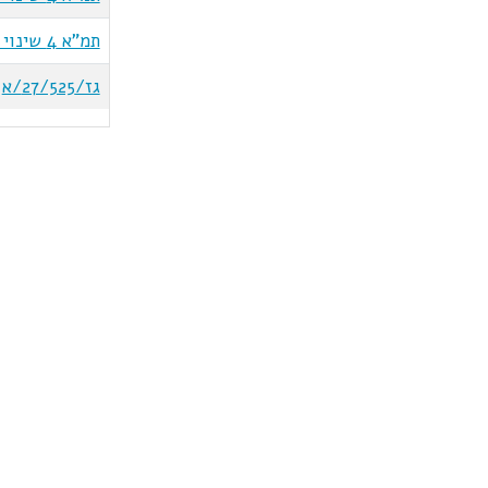
תמ"א 4 שינוי 2א
גז/27/525/א