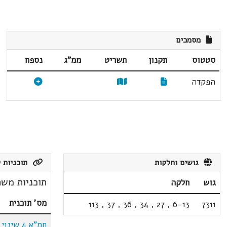
מסמכים
סטטוס
תקנון
תשריט
ממ"ג
נספח
הפקדה
גושים וחלקות
תוכניות ק
תוכניות משת
גוש
חלקה
מס' תוכנית
113
,
37
,
36
,
34
,
27
,
6-13
7311
תמ"א 4 שינוי 2