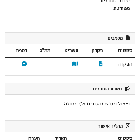
סיווג התוכנית
מפורטת
מסמכים
סטטוס
תקנון
תשריט
ממ"ג
נספח
הפקדה
מטרת התוכנית
פיצול מגרש (מגורים א') מנחלה.
תהליך אישור
סטטוס
תאריך
הערה