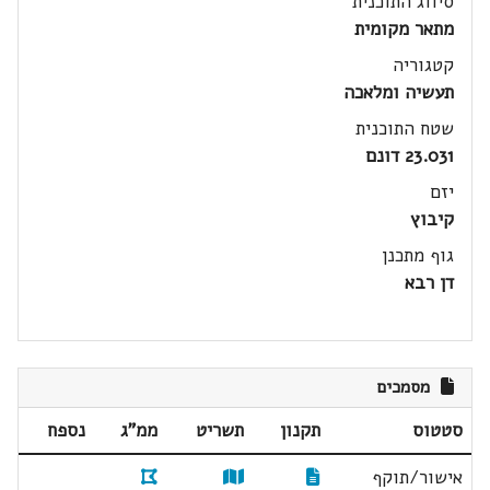
סיווג התוכנית
מתאר מקומית
קטגוריה
תעשיה ומלאכה
שטח התוכנית
23.031 דונם
יזם
קיבוץ
גוף מתכנן
דן רבא
מסמכים
סטטוס
תקנון
תשריט
ממ"ג
נספח
אישור/תוקף