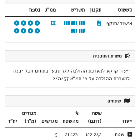
סטטוס
תקנון
תשריט
ממ"ג
נספח
אישור/תוקף
מטרת התוכנית
ייעוד קרקע למערכת ההולכה לגז טבעי בתחום חבל יבנה
למערכת ההולכה על פי תמ"א 37/ה/2.
שטחים
שטח
%
מגורים
ייעוד
(דונם)
מהשטח
מגרשים
(מ"ר)
יח"ד
שטח
122.242
21.12%
5