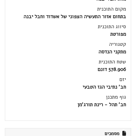
מקום התוכנית
בתחום אזור התעשיה הצפוני של אשדוד וחבל יבנה
סיווג התוכנית
מפורטת
קטגוריה
מתקני הנדסה
שטח התוכנית
578.906 דונם
יזם
חב' נתיבי הגז הטבעי
גוף מתכנן
חב' תהל - רינת תורג'מן
מסמכים