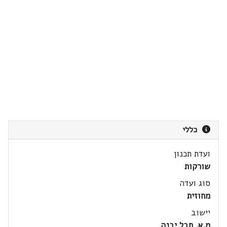
כללי
ועדת תכנון
שורקות
סוג ועדה
מחוזית
יישוב
מ.א. חבל יבנה