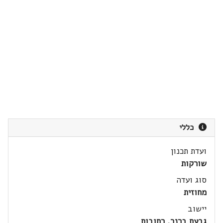
כללי
ועדת תכנון
שורקות
סוג ועדה
מחוזית
יישוב
גבעת ברנר, רחובות