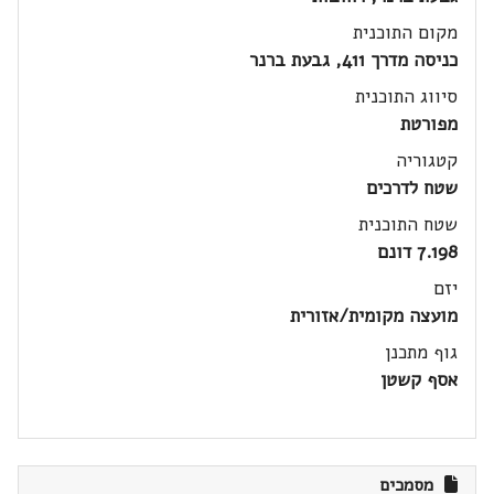
מקום התוכנית
כניסה מדרך 411, גבעת ברנר
סיווג התוכנית
מפורטת
קטגוריה
שטח לדרכים
שטח התוכנית
7.198 דונם
יזם
מועצה מקומית/אזורית
גוף מתכנן
אסף קשטן
מסמכים