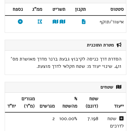
סטטוס
תקנון
תשריט
ממ"ג
נספח
אישור/תוקף
מטרת התוכנית
הסדרת דרך כניסה לקיבוץ גבעת ברנר מדרך מאושרת מס'
411. שינוי יעוד מ: שטח חקלאי לדרך מוצעת.
שטחים
שטח
%
מגורים
ייעוד
(דונם)
מהשטח
מגרשים
(מ"ר)
יח"ד
שטח
7.198
100.00%
2
לדרכים