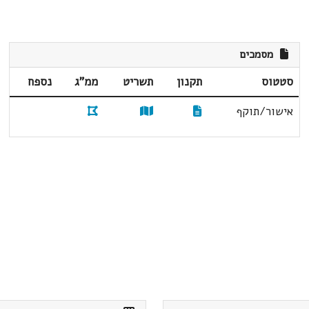
מסמכים
סטטוס
תקנון
תשריט
ממ"ג
נספח
אישור/תוקף