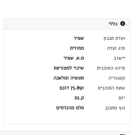
כללי
ועדת תכנון
שפיר
סוג ועדה
מחוזית
יישוב
מ.א. שפיר
סיווג התוכנית
שינוי למפורטת
קטגוריה
תעשיה ומלאכה
שטח התוכנית
75.891 דונם
יזם
ק.גת
גוף מתכנן
תלמ מהנדסים