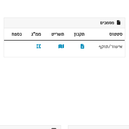
מסמכים
סטטוס
תקנון
תשריט
ממ"ג
נספח
אישור/תוקף