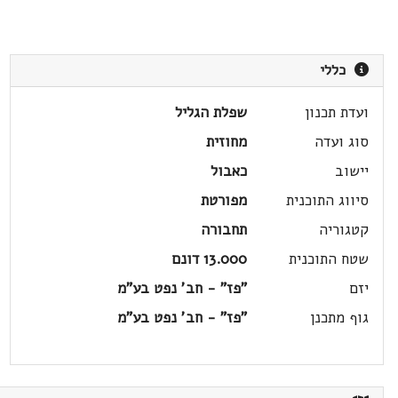
כללי
ועדת תכנון
שפלת הגליל
סוג ועדה
מחוזית
יישוב
כאבול
סיווג התוכנית
מפורטת
קטגוריה
תחבורה
שטח התוכנית
13.000 דונם
יזם
"פז" - חב' נפט בע"מ
גוף מתכנן
"פז" - חב' נפט בע"מ