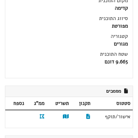
מקום התוכנית
קדימה
סיווג התוכנית
מפורטת
קטגוריה
מגורים
שטח התוכנית
9.665 דונם
מסמכים
סטטוס
תקנון
תשריט
ממ"ג
נספח
אישור/תוקף