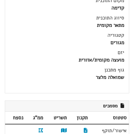
מקום התוכנית
קדימה
סיווג התוכנית
מתאר מקומית
קטגוריה
מגורים
יזם
מועצה מקומית/אזורית
גוף מתכנן
שמואלה מלצר
מסמכים
סטטוס
תקנון
תשריט
ממ"ג
נספח
אישור/תוקף