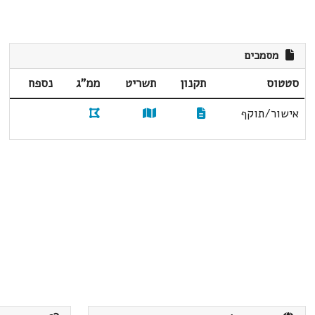
מסמכים
סטטוס
תקנון
תשריט
ממ"ג
נספח
אישור/תוקף