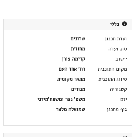
כללי
ועדת תכנון
שרונים
סוג ועדה
מחוזית
יישוב
קדימה צורן
מקום התוכנית
רח' אחד העם
סיווג התוכנית
מתאר מקומית
קטגוריה
מגורים
יזם
משפ' נצר ומשפח'מידני
גוף מתכנן
שמואלה מלצר