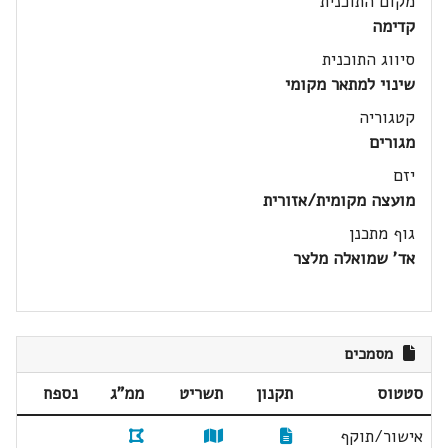
מקום התוכנית
קדימה
סיווג התוכנית
שינוי למתאר מקומי
קטגוריה
מגורים
יזם
מועצה מקומית/אזורית
גוף מתכנן
אד' שמואלה מלצר
מסמכים
סטטוס
תקנון
תשריט
ממ"ג
נספח
אישור/תוקף