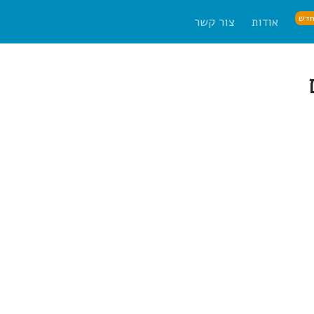
דש
אודות
צור קשר