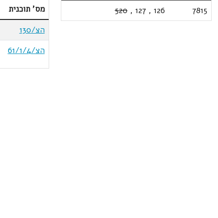
מס' תוכנית
520
,
127
,
126
7815
הצ/130
הצ/61/1/4