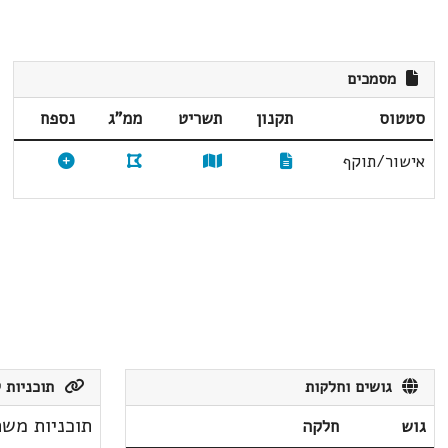
מסמכים
סטטוס
תקנון
תשריט
ממ"ג
נספח
אישור/תוקף
גושים וחלקות
תוכניות ק
תוכניות משת
גוש
חלקה