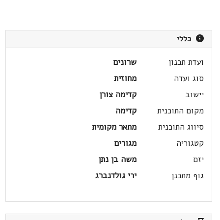
כללי
ועדת תכנון
שרונים
סוג ועדה
מחוזית
יישוב
קדימה צורן
מקום התוכנית
קדימה
סיווג התוכנית
מתאר מקומית
קטגוריה
מגורים
יזם
משה בן נתן
גוף מתכנן
ירי גולדנברג