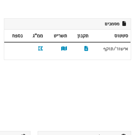
מסמכים
סטטוס
תקנון
תשריט
ממ"ג
נספח
אישור/תוקף