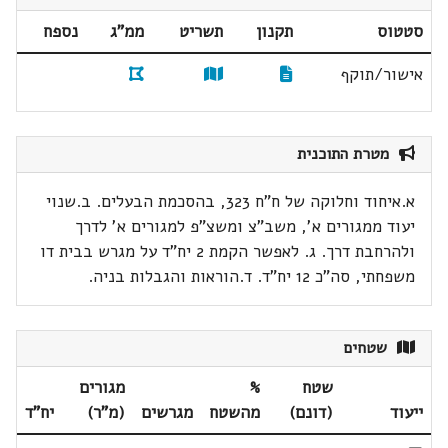
סטטוס
תקנון
תשריט
ממ"ג
נספח
אישור/תוקף
מטרת התוכנית
א.איחוד וחלוקה של ח"ח 323, בהסכמת הבעלים. ב.שנוי
יעוד ממגורים א', משב"צ ומשצ"פ למגורים א' לדרך
ולהרחבת דרך. ג. לאפשר הקמת 2 יח"ד על מגרש בבית דו
משפחתי, סה"כ 12 יח"ד. ד.הוראות והגבלות בניה.
שטחים
שטח
%
מגורים
ייעוד
(דונם)
מהשטח
מגרשים
(מ"ר)
יח"ד