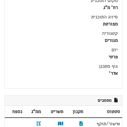
מקום התוכנית
רח' מ"ג
סיווג התוכנית
מפורטת
קטגוריה
מגורים
יזם
פרטי
גוף מתכנן
אדר'
מסמכים
סטטוס
תקנון
תשריט
ממ"ג
נספח
אישור/תוקף