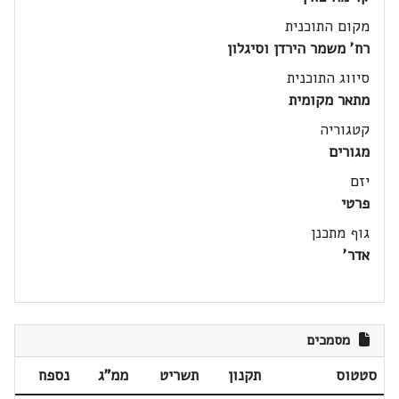
מקום התוכנית
רח' משמר הירדן וסיגלון
סיווג התוכנית
מתאר מקומית
קטגוריה
מגורים
יזם
פרטי
גוף מתכנן
אדר'
מסמכים
סטטוס
תקנון
תשריט
ממ"ג
נספח