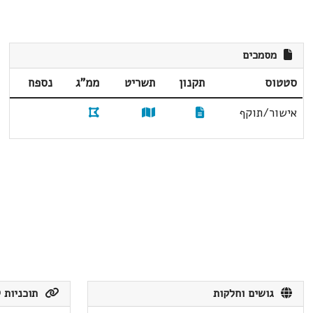
מסמכים
סטטוס
תקנון
תשריט
ממ"ג
נספח
אישור/תוקף
גושים וחלקות
תוכניות ק