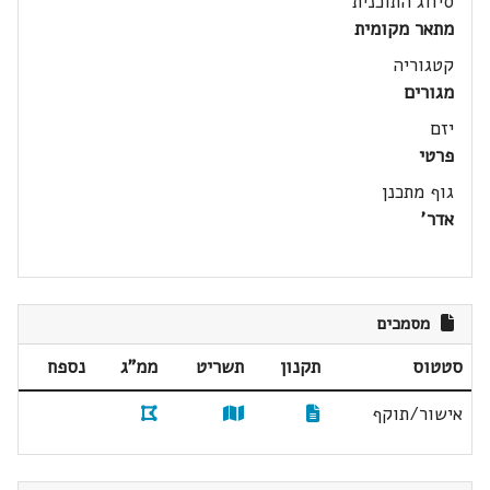
סיווג התוכנית
מתאר מקומית
קטגוריה
מגורים
יזם
פרטי
גוף מתכנן
אדר'
מסמכים
סטטוס
תקנון
תשריט
ממ"ג
נספח
אישור/תוקף