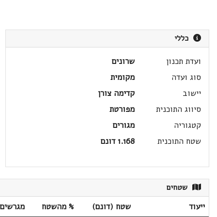
כללי
ועדת תכנון
שרונים
סוג ועדה
מקומית
יישוב
קדימה צורן
סיווג התוכנית
מפורטת
קטגוריה
מגורים
שטח התוכנית
1.168 דונם
שטחים
ייעוד
שטח (דונם)
% מהשטח
מגרשים