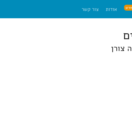
דש
אודות
צור קשר
 צורן