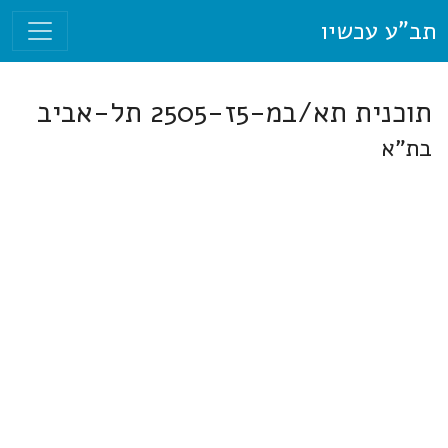
תב"ע עכשיו
תוכנית תא/במ-5ז-2505 תל-אביב
בת"א