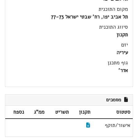
מקום התוכנית
תל אביב יפו, רח' שבטי ישראל 77-73
סיווג התוכנית
תקנון
יזם
עיריה
גוף מתכנן
אדר'
מסמכים
סטטוס
תקנון
תשריט
ממ"ג
נספח
אישור/תוקף