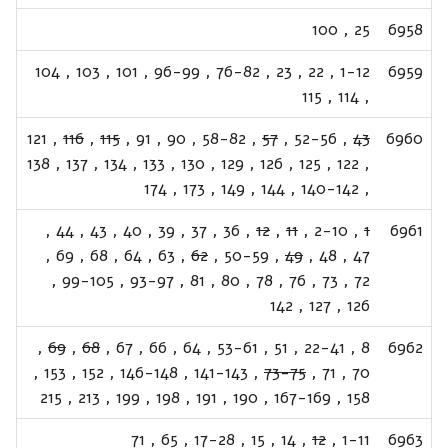
100
,
25
6958
104
,
103
,
101
,
96-99
,
76-82
,
23
,
22
,
1-12
6959
115
,
114
,
121
,
116
,
115
,
91
,
90
,
58-82
,
57
,
52-56
,
43
6960
138
,
137
,
134
,
133
,
130
,
129
,
126
,
125
,
122
,
174
,
173
,
149
,
144
,
140-142
,
,
44
,
43
,
40
,
39
,
37
,
36
,
12
,
11
,
2-10
,
1
6961
,
69
,
68
,
64
,
63
,
62
,
50-59
,
49
,
48
,
47
,
99-105
,
93-97
,
81
,
80
,
78
,
76
,
73
,
72
142
,
127
,
126
,
69
,
68
,
67
,
66
,
64
,
53-61
,
51
,
22-41
,
8
6962
,
153
,
152
,
146-148
,
141-143
,
73-75
,
71
,
70
215
,
213
,
199
,
198
,
191
,
190
,
167-169
,
158
71
,
65
,
17-28
,
15
,
14
,
12
,
1-11
6963