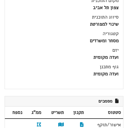
מקום התוכנית
צפון תל אביב
סיווג התוכנית
שינוי למפורטת
קטגוריה
מסחר ומשרדים
יזם
ועדה מקומית
גוף מתכנן
ועדה מקומית
מסמכים
סטטוס
תקנון
תשריט
ממ"ג
נספח
אישור/תוקף