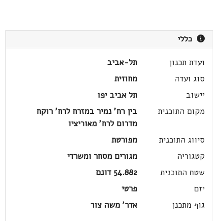
כללי
ועדת תכנון
תל-אביב
סוג ועדה
מחוזית
יישוב
תל אביב יפו
מקום התוכנית
בין רח' נמיר במזרח לרח' רוקח
מדרום לרח' מאוריציו
סיווג התוכנית
מפורטת
קטגוריה
מגורים מסחר ומשרדי
שטח התוכנית
54.882 דונם
יזם
פרטי
גוף מתכנן
אדר' משה צור