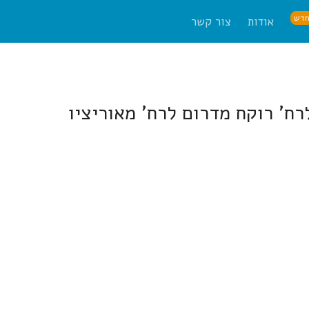
דש
אודות
צור קשר
רח' רוקח מדרום לרח' מאוריציו