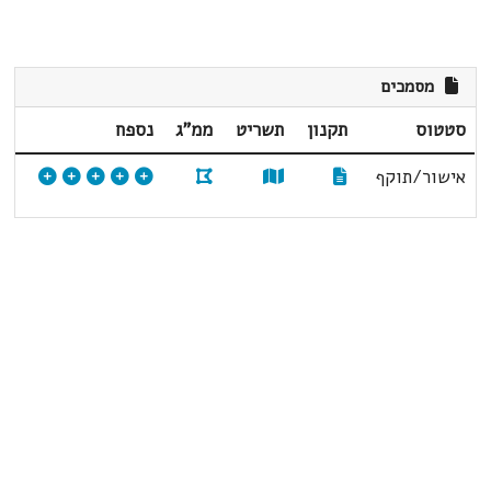
מסמכים
סטטוס
תקנון
תשריט
ממ"ג
נספח
אישור/תוקף