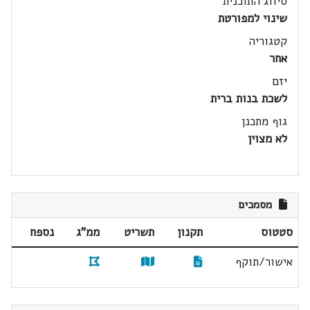
סיווג התוכנית
שינוי למפורטת
קטגוריה
אחר
יזם
לשכת בנות ברית
גוף מתכנן
לא מצוין
מסמכים
סטטוס
תקנון
תשריט
ממ"ג
נספח
אישור/תוקף