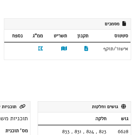
מסמכים
סטטוס
תקנון
תשריט
ממ"ג
נספח
אישור/תוקף
גושים וחלקות
תוכניות ק
תוכניות משת
גוש
חלקה
מס' תוכנית
833
,
831
,
824
,
823
6628