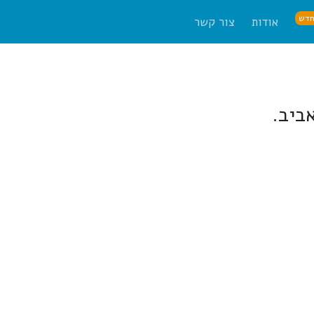
דש
אודות
צור קשר