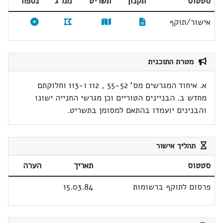
סטטוס
תקנון
תשריט
ממ"ג
נספח
אישור/תוקף
מטרת התוכנית
א. איחוד המגרשים מס' 55-52 , 112 ו-113 וחלוקתם
מחדש ב. הבניינים הטוריים וכן מגרשי החנייה ישונו
והבנינים יועמדו בהתאם למסומן בתשריט.
תהליך אישור
סטטוס
תאריך
הערה
פרסום לתוקף ברשומות
15.03.84