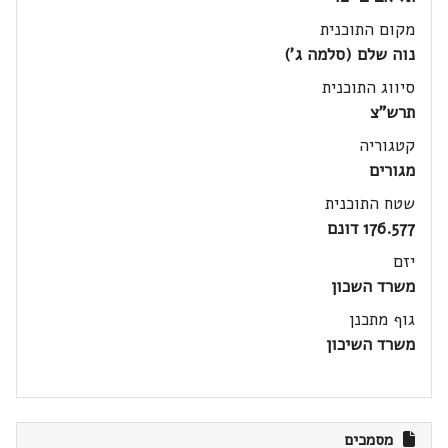
מקום התוכנית
נוה שלם (סלמה ג')
סיווג התוכנית
תרש"צ
קטגוריה
מגורים
שטח התוכנית
176.577 דונם
יזם
משרד השכון
גוף מתכנן
משרד השיכון
מסמכים