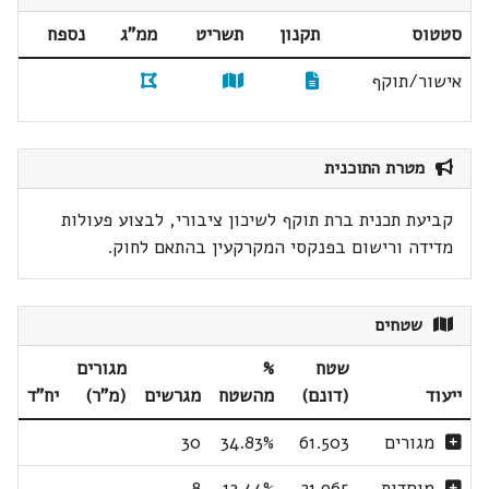
סטטוס
תקנון
תשריט
ממ"ג
נספח
אישור/תוקף
מטרת התוכנית
קביעת תכנית ברת תוקף לשיכון ציבורי, לבצוע פעולות
מדידה ורישום בפנקסי המקרקעין בהתאם לחוק.
שטחים
שטח
%
מגורים
ייעוד
(דונם)
מהשטח
מגרשים
(מ"ר)
יח"ד
מגורים
61.503
34.83%
30
מוסדות
21.965
12.44%
8