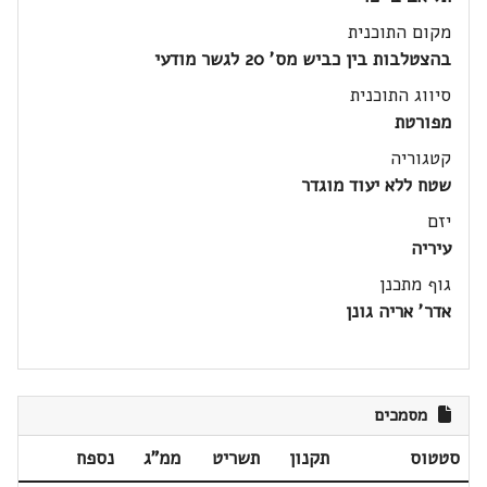
מקום התוכנית
בהצטלבות בין כביש מס' 20 לגשר מודעי
סיווג התוכנית
מפורטת
קטגוריה
שטח ללא יעוד מוגדר
יזם
עיריה
גוף מתכנן
אדר' אריה גונן
מסמכים
סטטוס
תקנון
תשריט
ממ"ג
נספח