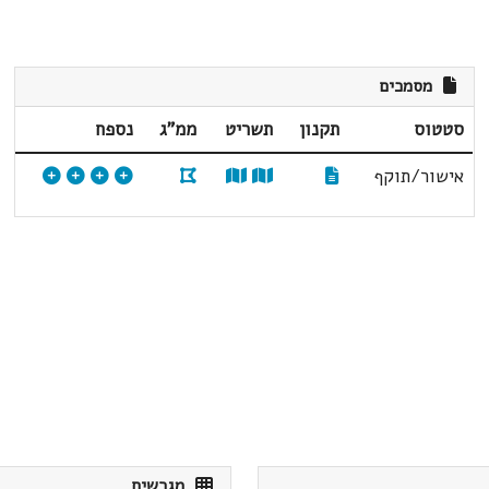
מסמכים
סטטוס
תקנון
תשריט
ממ"ג
נספח
אישור/תוקף
מגרשים