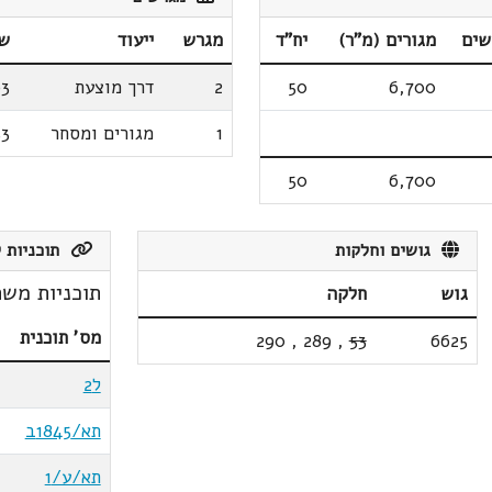
שים
מגורים (מ"ר)
יח"ד
מגרש
ייעוד
שט
6,700
50
2
דרך מוצעת
03
1
מגורים ומסחר
33
50
6,700
גושים וחלקות
תוכניות ק
תוכניות משת
גוש
חלקה
מס' תוכנית
290
,
289
,
53
6625
ל2
תא/1845ב
תא/ע/1