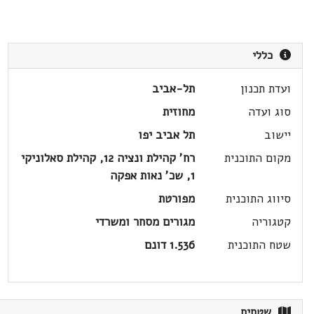
כללי
ועדת תכנון
תל-אביב
סוג ועדה
מחוזית
יישוב
תל אביב יפו
מקום התוכנית
רח' קהילת ונציה 12, קהילת סאלוניקי
1, שכ' נאות אפקה
סיווג התוכנית
מפורטת
קטגוריה
מגורים מסחר ומשרדי
שטח התוכנית
1.536 דונם
שטחים